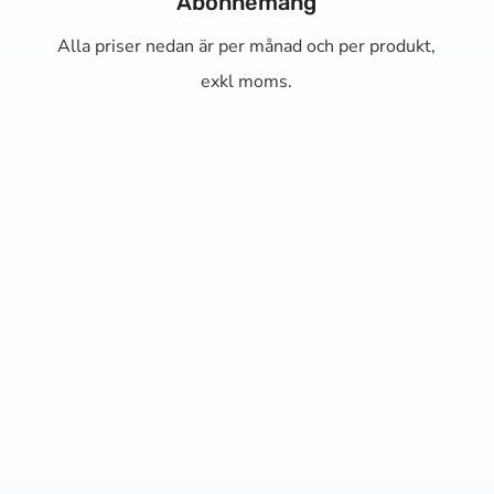
Abonnemang
Alla priser nedan är per månad och per produkt,
exkl moms.
Basic
1 075 kr/mån
2 st MediaAgent™ (sökprofiler) med 10
sökord per agent
Tillgång till NewsMachines länkarkiv med
12 miljarder artikellänkar