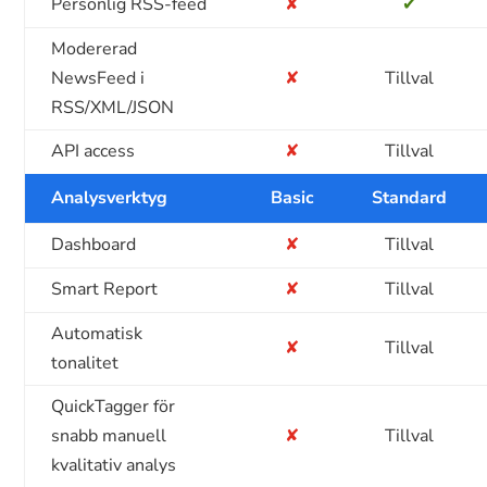
Personlig RSS-feed
✘
✔
Modererad
NewsFeed i
✘
Tillval
RSS/XML/JSON
API access
✘
Tillval
Analysverktyg
Basic
Standard
Dashboard
✘
Tillval
Smart Report
✘
Tillval
Automatisk
✘
Tillval
tonalitet
QuickTagger för
snabb manuell
✘
Tillval
kvalitativ analys