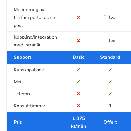
Moderering av
träffar i portal och e-
✘
Tillval
post
Koppling/Integration
✘
Tillval
med intranät
Support
Basic
Standard
Kunskapsbank
✔
✔
Mail
✔
✔
Telefon
✘
✔
Konsulttimmar
✘
1
1 075
Pris
Offert
kr/mån