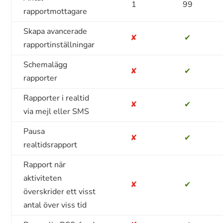
1
99
rapportmottagare
Skapa avancerade
✘
✔
rapportinställningar
Schemalägg
✘
✔
rapporter
Rapporter i realtid
✘
✔
via mejl eller SMS
Pausa
✘
✔
realtidsrapport
Rapport när
aktiviteten
✘
✔
överskrider ett visst
antal över viss tid