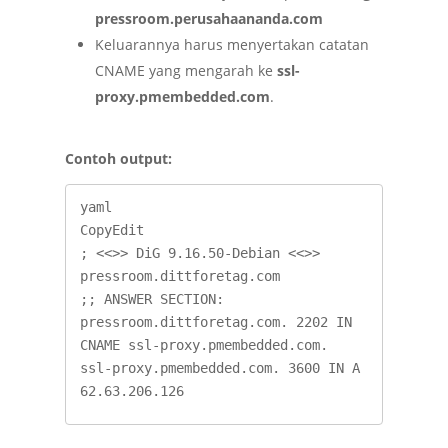
pressroom.perusahaananda.com
Keluarannya harus menyertakan catatan
CNAME yang mengarah ke
ssl-
proxy.pmembedded.com
.
Contoh output:
yaml

CopyEdit

; <<>> DiG 9.16.50-Debian <<>> 
pressroom.dittforetag.com

;; ANSWER SECTION:

pressroom.dittforetag.com. 2202 IN 
CNAME ssl-proxy.pmembedded.com.

ssl-proxy.pmembedded.com. 3600 IN A 
62.63.206.126