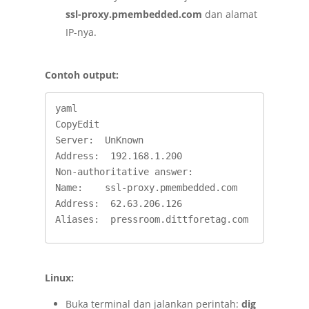
ssl-proxy.pmembedded.com
dan alamat
IP-nya.
Contoh output:
yaml

CopyEdit

Server:  UnKnown 

Address:  192.168.1.200

Non-authoritative answer: 

Name:    ssl-proxy.pmembedded.com 

Address:  62.63.206.126 

Aliases:  pressroom.dittforetag.com
Linux:
Buka terminal dan jalankan perintah:
dig