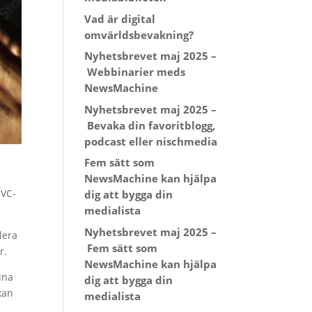
Vad är digital
omvärldsbevakning?
Nyhetsbrevet maj 2025 –
Webbinarier meds
NewsMachine
Nyhetsbrevet maj 2025 –
Bevaka din favoritblogg,
podcast eller nischmedia
Fem sätt som
NewsMachine kan hjälpa
 VC-
dig att bygga din
medialista
Nyhetsbrevet maj 2025 –
lera
Fem sätt som
r.
NewsMachine kan hjälpa
ina
dig att bygga din
kan
medialista