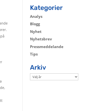
Kategorier
Analys
dande
Blogg
orer.
Nyhet
 på
Nyhetsbrev
Pressmeddelande
Tips
er
Arkiv
Arkiv
ra
rde,
tt