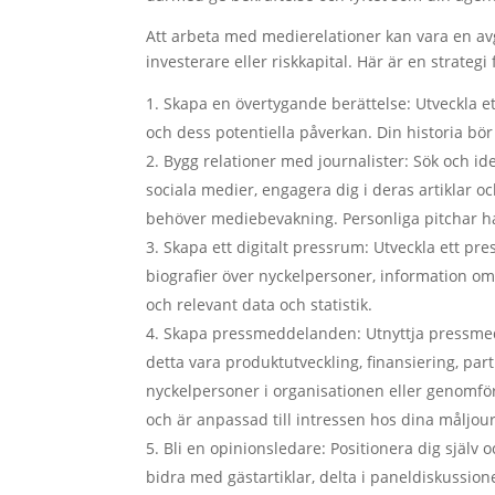
Att arbeta med medierelationer kan vara en avg
investerare eller riskkapital. Här är en strategi 
Skapa en övertygande berättelse: Utveckla et
och dess potentiella påverkan. Din historia bö
Bygg relationer med journalister: Sök och ide
sociala medier, engagera dig i deras artiklar o
behöver mediebevakning. Personliga pitchar h
Skapa ett digitalt pressrum: Utveckla ett pr
biografier över nyckelpersoner, information o
och relevant data och statistik.
Skapa pressmeddelanden: Utnyttja pressmedde
detta vara produktutveckling, finansiering, par
nyckelpersoner i organisationen eller genomförd
och är anpassad till intressen hos dina måljour
Bli en opinionsledare: Positionera dig sjä
bidra med gästartiklar, delta i paneldiskussione