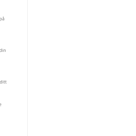
 på
din
ditt
e