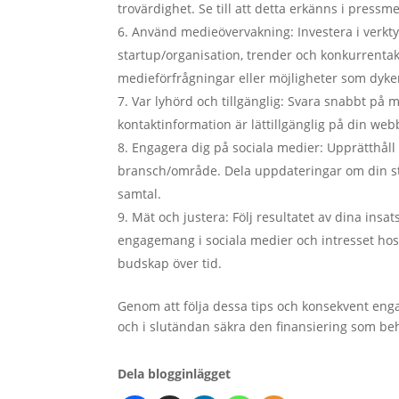
trovärdighet. Se till att detta erkänns i press
Använd medieövervakning: Investera i verkt
startup/organisation, trender och konkurrentakt
medieförfrågningar eller möjligheter som dyke
Var lyhörd och tillgänglig: Svara snabbt på m
kontaktinformation är lättillgänglig på din web
Engagera dig på sociala medier: Upprätthåll 
bransch/område. Dela uppdateringar om din sta
samtal.
Mät och justera: Följ resultatet av dina insa
engagemang i sociala medier och intresset hos i
budskap över tid.
Genom att följa dessa tips och konsekvent engag
och i slutändan säkra den finansiering som behö
Dela blogginlägget