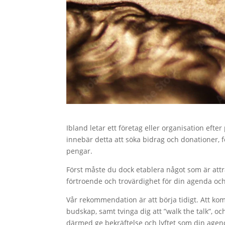
Ibland letar ett företag eller organisation efte
innebär detta att söka bidrag och donationer, f
pengar.
Först måste du dock etablera något som är attrak
förtroende och trovärdighet för din agenda och
Vår rekommendation är att börja tidigt. Att ko
budskap, samt tvinga dig att ”walk the talk”, oc
därmed ge bekräftelse och lyftet som din agen