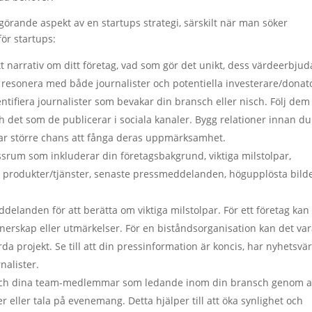
örande aspekt av en startups strategi, särskilt när man söker
för startups:
t narrativ om ditt företag, vad som gör det unikt, dess värdeerbju
r resonera med både journalister och potentiella investerare/donat
ntifiera journalister som bevakar din bransch eller nisch. Följ dem
ch det som de publicerar i sociala kanaler. Bygg relationer innan du
ar större chans att fånga deras uppmärksamhet.
essrum som inkluderar din företagsbakgrund, viktiga milstolpar,
m produkter/tjänster, senaste pressmeddelanden, högupplösta bild
landen för att berätta om viktiga milstolpar. För ett företag kan
tnerskap eller utmärkelser. För en biståndsorganisation kan det va
a projekt. Se till att din pressinformation är koncis, har nyhetsvä
nalister.
lv och dina team-medlemmar som ledande inom din bransch genom a
r eller tala på evenemang. Detta hjälper till att öka synlighet och