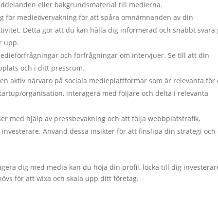
meddelanden eller bakgrundsmaterial till medierna.
yg för medieövervakning för att spåra omnämnanden av din
ivitet. Detta gör att du kan hålla dig informerad och snabbt svara
r upp.
edieförfrågningar och förfrågningar om intervjuer. Se till att din
bplats och i ditt pressrum.
en aktiv närvaro på sociala medieplattformar som är relevanta för 
rtup/organisation, interagera med följare och delta i relevanta
tser med hjälp av pressbevakning och att följa webbplatstrafik,
nvesterare. Använd dessa insikter för att finslipa din strategi och 
era dig med media kan du höja din profil, locka till dig investerar
vs för att växa och skala upp ditt företag.