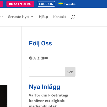
S
BOKA EN DEMO
LOGGA IN
Svenska
er
Senaste Nytt
Hjälp
Kontakt
Följ Oss
Facebook
X
Instagram
LinkedIn
YouTube
Sök
Nya Inlägg
Varför din PR-strategi
behöver ett digitalt
mediabibliotek