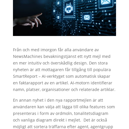
Från och med imorgon får alla användare av
NewsMachines bevakningstjänst ett nytt mejl med
en mer intuitiv och överskådlig design. Den stora
nyheten är att mottagaren får tillgång till populära
SmartReport – AI-verktyget som automatisk skapar
en faktarapport av en artikel. AI-motorn identifierar
namn, platser, organisationer och relaterade artiklar.
En annan nyhet i den nya rapportmejlen är att
användaren kan välja att lägga till olika features som
presenteras i form av ordmoln, tonalitetsdiagram
och vanliga diagram direkt i mejlet. Det är också
möjligt att sortera träffarna efter agent, agentgrupp