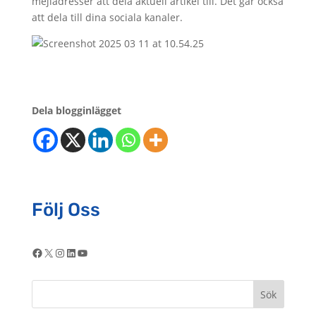
mejladresser att dela aktuell artikel till. Det går också
att dela till dina sociala kanaler.
Dela blogginlägget
Följ Oss
Facebook
X
Instagram
LinkedIn
YouTube
Sök