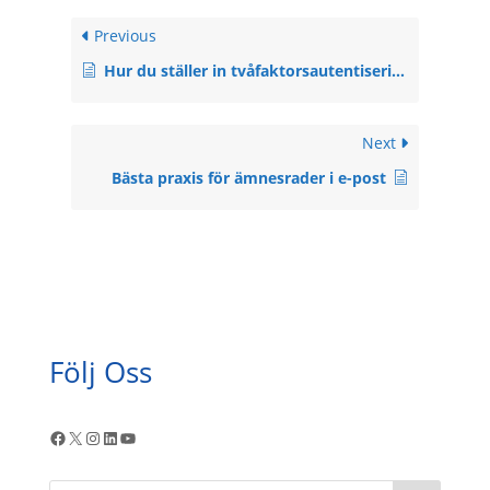
Previous
Hur du ställer in tvåfaktorsautentisering (2FA) för ditt NewsMachine-konto
Next
Bästa praxis för ämnesrader i e-post
Följ Oss
Facebook
X
Instagram
LinkedIn
YouTube