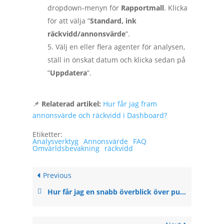
dropdown-menyn för
Rapportmall
. Klicka
för att välja ”
Standard, ink
räckvidd/annonsvärde
”.
Välj en eller flera agenter för analysen,
ställ in önskat datum och klicka sedan på
”
Uppdatera
”.
📌
Relaterad artikel:
Hur får jag fram
annonsvärde och räckvidd i Dashboard?
Etiketter:
Analysverktyg
Annonsvärde
FAQ
Omvärldsbevakning
räckvidd
Previous
Hur får jag en snabb överblick över publiciteten av vår organisation eller ett ämne?